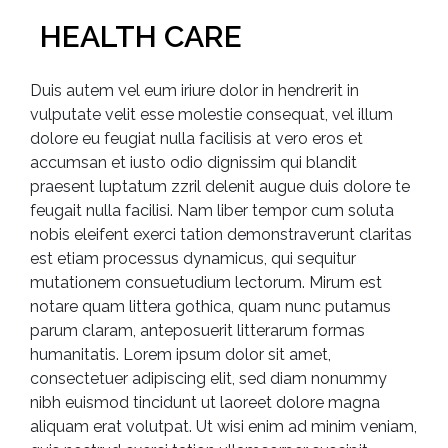
HEALTH CARE
Duis autem vel eum iriure dolor in hendrerit in
vulputate velit esse molestie consequat, vel illum
dolore eu feugiat nulla facilisis at vero eros et
accumsan et iusto odio dignissim qui blandit
praesent luptatum zzril delenit augue duis dolore te
feugait nulla facilisi. Nam liber tempor cum soluta
nobis eleifent exerci tation demonstraverunt claritas
est etiam processus dynamicus, qui sequitur
mutationem consuetudium lectorum. Mirum est
notare quam littera gothica, quam nunc putamus
parum claram, anteposuerit litterarum formas
humanitatis. Lorem ipsum dolor sit amet,
consectetuer adipiscing elit, sed diam nonummy
nibh euismod tincidunt ut laoreet dolore magna
aliquam erat volutpat. Ut wisi enim ad minim veniam,