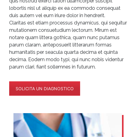
quis nostrud exerci tation ullamcorper suscipit
lobortis nisl ut aliquip ex ea commodo consequat
duis autem vel eum iriure dolor in hendrerit.
Claritas est etiam processus dynamicus, qui sequitur
mutationem consuetudium lectorum. Mirum est
notare quam littera gothica, quam nunc putamus
parum claram, anteposuerit litterarum formas
humanitatis per seacula quarta decima et quinta
decima. Eodem modo typi, qui nunc nobis videntur
parum clari, fiant sollemnes in futurum.
SOLICITA UN DIAGNOSTICO