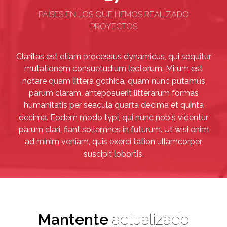
PAÍSES EN LOS QUE HEMOS REALIZADO
PROYECTOS
Claritas est etiam processus dynamicus, qui sequitur
mutationem consuetudium lectorum. Mirum est
notare quam littera gothica, quam nunc putamus
parum claram, anteposuerit litterarum formas
humanitatis per seacula quarta decima et quinta
decima. Eodem modo typi, qui nunc nobis videntur
parum clari, fiant sollemnes in futurum. Ut wisi enim
ad minim veniam, quis exerci tation ullamcorper
suscipit lobortis.
Mantente
actualizado