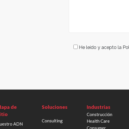
He leído y acepto la Pol
apa de
Soluciones
Industrias
itio
Construcción
Consulting
Health Care
uestro ADN
Consumer