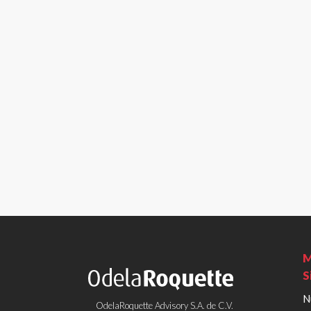
M
S
N
OdelaRoquette Advisory S.A. de C.V.