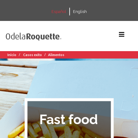
Español
English
Inicio
Casos exito
Alimentos
Fast food