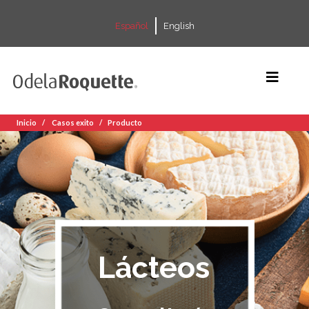
Español
English
Inicio
Casos exito
Producto
Lácteos