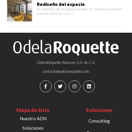
Rediseño del espacio
El rediseño de los espacios será un factor a tomar en
cuenta tanto en los [...]
OdelaRoquette Advisory S.A. de C.V.
contacto@odelaroquette.com
Mapa de Sitio
Soluciones
Nuestro ADN
Consulting
Soluciones