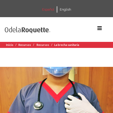
Español
English
Inicio
Recursos
Recursos
La brecha sanitaria