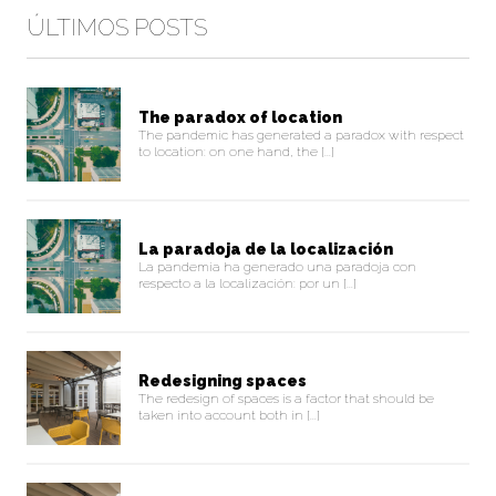
ÚLTIMOS POSTS
The paradox of location
The pandemic has generated a paradox with respect
to location: on one hand, the [...]
La paradoja de la localización
La pandemia ha generado una paradoja con
respecto a la localización: por un [...]
Redesigning spaces
The redesign of spaces is a factor that should be
taken into account both in [...]