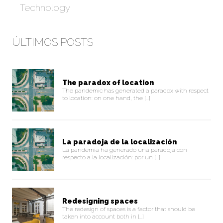
Technology
ÚLTIMOS POSTS
The paradox of location
The pandemic has generated a paradox with respect
to location: on one hand, the [...]
La paradoja de la localización
La pandemia ha generado una paradoja con
respecto a la localización: por un [...]
Redesigning spaces
The redesign of spaces is a factor that should be
taken into account both in [...]