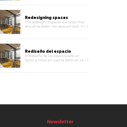
Redesigning spaces
The redesign of spaces is a factor that
should be taken into account both in [...]
Rediseño del espacio
El rediseño de los espacios será un
factor a tomar en cuenta tanto en los [...]
Newsletter