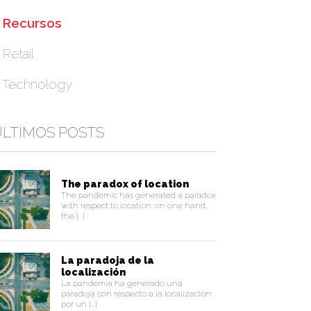
Recursos
Retail
Technology
LTIMOS POSTS
The paradox of location
The pandemic has generated a paradox
with respect to location: on one hand,
the [...]
La paradoja de la
localización
La pandemia ha generado una
paradoja con respecto a la localización:
por un [...]