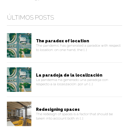
ÚLTIMOS POSTS
The paradox of location
The pandemic has generated a paradox with respect
to location: on one hand, the [...]
La paradoja de la localización
La pandemia ha generado una paradoja con
respecto a la localización: por un [...]
Redesigning spaces
The redesign of spaces is a factor that should be
taken into account both in [...]