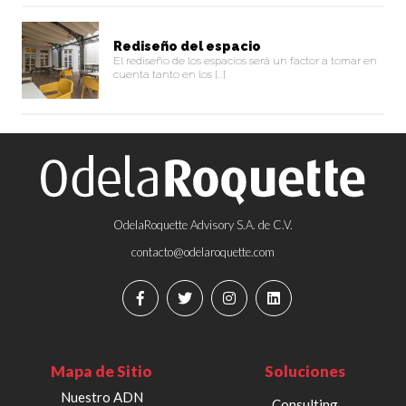
Rediseño del espacio
El rediseño de los espacios será un factor a tomar en
cuenta tanto en los [...]
OdelaRoquette Advisory S.A. de C.V.
contacto@odelaroquette.com
Mapa de Sitio
Soluciones
Nuestro ADN
Consulting